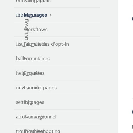
Campagnes
Messages
Workflows
Formulaires d'opt-in
Formulaires
Enquêtes
Landing pages
Réglages
Transactionnel
Troubleshooting