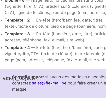
Mobile - 8
— Image hero, fonctionnalités sur 3 colonne
(vignette, titre, CTA), articles sur 3 colonnes (vignett
CTA), ligne de 6 icônes, pied de page (nom, adresse,
Template - 2
— En-tête (hero/bannière, date, titre), in
texte), texte de clôture, pied de page (bannière, nom
Template - 3
— En-tête (bannière, date, titre), articl
adresse, téléphone, fax, e-mail, site web).
Template - 4
— En-tête (titre, hero/bannière), zone p
vignette/titre/CTA, texte de clôture), barre latérale 
page (nom, adresse, téléphone, fax, e-mail, site web
Conseil support
si aucun des modèles disponibl
contactez
sales@flexmail.be
pour faire créer un 
marque.