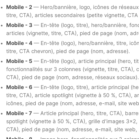
Mobile - 2
— Hero/bannière, logo, icônes de réseaux s
titre, CTA), articles secondaires (petite vignette, CT
Mobile - 3
— En-tête (logo, titre), hero/bannière, fonc
articles (vignette, titre, CTA), pied de page (nom, ad
Mobile - 4
— En-tête (logo), hero/bannière, titre, icô
titre, CTA chevron), pied de page (nom, adresse).
Mobile - 5
— En-tête (logo), article principal (hero, t
fonctionnalités sur 3 colonnes (vignette, titre, CTA), ca
CTA), pied de page (nom, adresse, réseaux sociaux)
Mobile - 6
— En-tête (logo, titre), article principal (h
titre, CTA), article spotlight (vignette à 50 %, CTA), ar
icônes, pied de page (nom, adresse, e-mail, site web
Mobile - 7
— Article principal (hero, titre, CTA), barre
spotlight (vignette à 50 %, CTA), grille d'images 3×2, a
CTA), pied de page (nom, adresse, e-mail, site web,